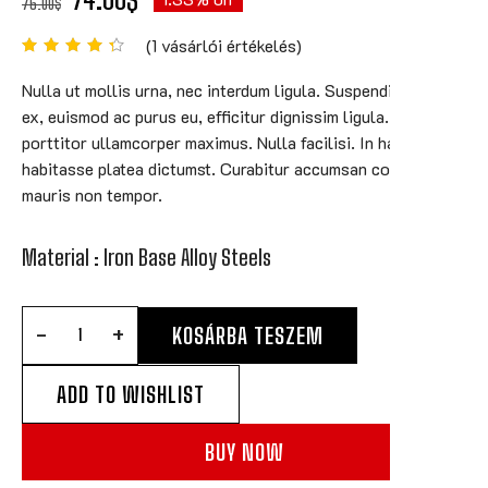
75.00
$
(
1
vásárlói értékelés)
Nulla ut mollis urna, nec interdum ligula. Suspendisse nisi
ex, euismod ac purus eu, efficitur dignissim ligula. Duis
porttitor ullamcorper maximus. Nulla facilisi. In hac
habitasse platea dictumst. Curabitur accumsan consequat
mauris non tempor.
Material : Iron Base Alloy Steels
KOSÁRBA TESZEM
ADD TO WISHLIST
BUY NOW