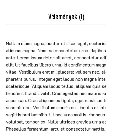
Vélemények (1)
Nullam diam magna, auctor ut risus eget, scelerisque
aliquam magna. Nam eu consectetur urna, dapibus tristique
ante. Lorem ipsum dolor sit amet, consectetur adipiscing
elit. Ut faucibus libero urna, id condimentum magna lacinia
vitae. Vestibulum erat mi, placerat vel sem nec, elementum
pharetra purus. Integer eget lacus non magna interdum
scelerisque. Aliquam lacus tellus, aliquam quis sem vitae,
hendrerit blandit velit. Cras egestas nec mauris sit amet
accumsan. Cras aliquam ex ligula, eget maximus tortor
suscipit non. Vestibulum mauris est, iaculis et interdum ac,
sagittis pretium nibh. Ut nec urna mollis, rhoncus arcu
volutpat, tempor ex. Nulla ultrices gravida urna ac varius.
Phasellus fermentum, arcu et consectetur mattis, dui elit