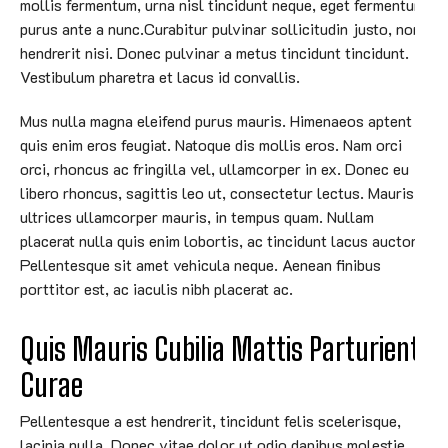
mollis fermentum, urna nisl tincidunt neque, eget fermentum
purus ante a nunc.Curabitur pulvinar sollicitudin justo, non
hendrerit nisi. Donec pulvinar a metus tincidunt tincidunt.
Vestibulum pharetra et lacus id convallis.
Mus nulla magna eleifend purus mauris. Himenaeos aptent
quis enim eros feugiat. Natoque dis mollis eros. Nam orci
orci, rhoncus ac fringilla vel, ullamcorper in ex. Donec eu
libero rhoncus, sagittis leo ut, consectetur lectus. Mauris
ultrices ullamcorper mauris, in tempus quam. Nullam
placerat nulla quis enim lobortis, ac tincidunt lacus auctor.
Pellentesque sit amet vehicula neque. Aenean finibus
porttitor est, ac iaculis nibh placerat ac.
Quis Mauris Cubilia Mattis Parturient 
Curae
Pellentesque a est hendrerit, tincidunt felis scelerisque,
lacinia nulla. Donec vitae dolor ut odio dapibus molestie